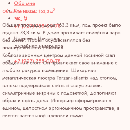
Обо мне
Контакты
2
Общая площадь: 163,3 м
Общая площадь дома 163,3 кв.м, под проект было
+7 (927) 758-00-78
отдано 78,8 кв.м. В доме проживает семейная пара
Надежда Нечталюк
без детей. Проект осуществлялся без
Дизайнер интерьера
планировочного решения.
Композиционным центром данной гостиной стал
+7 (927) 758-00-78
обеденный стол. Он привлекает свое внимание с
любого ракурса помещения. Шикарная
металлическая люстра Terzani-atlantis над столом,
только подчеркивает стиль и статус хозяев,
симметричные витрины с подсветкой, дополняют
образ и стиль дома. Интерьер сформирован в
едином, целостном эргономичном пространстве, в
светло-пастельной цветовой гамме.